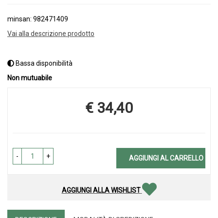
minsan: 982471409
Vai alla descrizione prodotto
Bassa disponibilità
Non mutuabile
€ 34,40
Prezzo
-
+
AGGIUNGI AL CARRELLO
AGGIUNGI ALLA WISHLIST