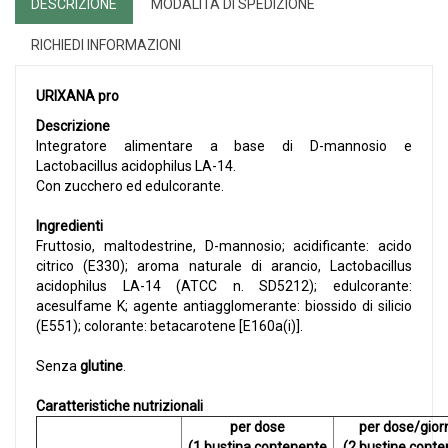
DESCRIZIONE
MODALITÀ DI SPEDIZIONE
RICHIEDI INFORMAZIONI
URIXANA pro
Descrizione
Integratore alimentare a base di D-mannosio e
Lactobacillus acidophilus LA-14.
Con zucchero ed edulcorante.
Ingredienti
Fruttosio, maltodestrine, D-mannosio; acidificante: acido
citrico (E330); aroma naturale di arancio, Lactobacillus
acidophilus LA-14 (ATCC n. SD5212); edulcorante:
acesulfame K; agente antiagglomerante: biossido di silicio
(E551); colorante: betacarotene [E160a(i)].
Senza
glutine
.
Caratteristiche nutrizionali
per dose
per dose/gior
(1 bustina contenente
(2 bustine conte