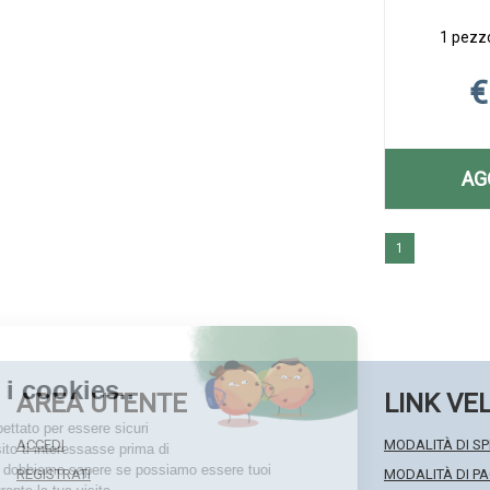
1 pezzo
€
AG
1
AREA UTENTE
LINK VE
ACCEDI
MODALITÀ DI SP
REGISTRATI
MODALITÀ DI 