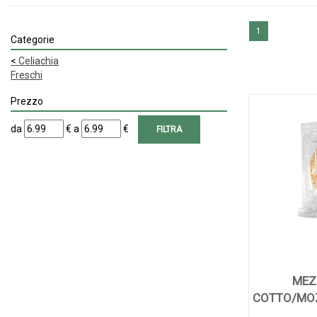
1
Categorie
<
Celiachia
Freschi
Prezzo
filtra
filtra
da
€
a
€
da
a
MEZ
COTTO/MO