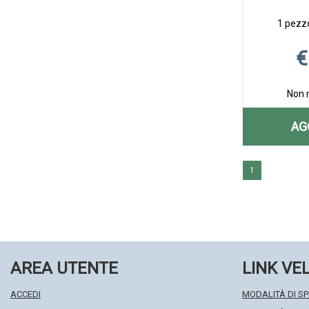
1 pezzo
€
Non 
AG
1
AREA UTENTE
LINK VE
ACCEDI
MODALITÀ DI SP