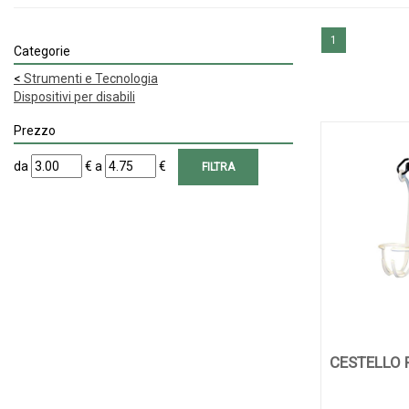
1
Categorie
<
Strumenti e Tecnologia
Dispositivi per disabili
Prezzo
filtra
filtra
da
€
a
€
da
a
CESTELLO 