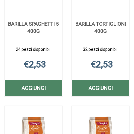
BARILLA SPAGHETTI 5
BARILLA TORTIGLIONI
400G
400G
24 pezzi disponibili
32 pezzi disponibili
€2,53
€2,53
AGGIUNGI
AGGIUNGI
AGGIUNGI BARILLA
AGGIUNGI B
Aggiungi BARILLA
Informazioni
Aggiungi BARILL
Informazioni
SPAGHETTI
TORTIGLION
SPAGHETTI
su BARILLA
TORTIGLIONI
su BARILLA
5
400G AL
5
SPAGHETTI
400G alla
TORTIGLIONI
400G alla
5
wishlist
400G
400G AL
CARRELLO
wishlist
400G
CARRELLO