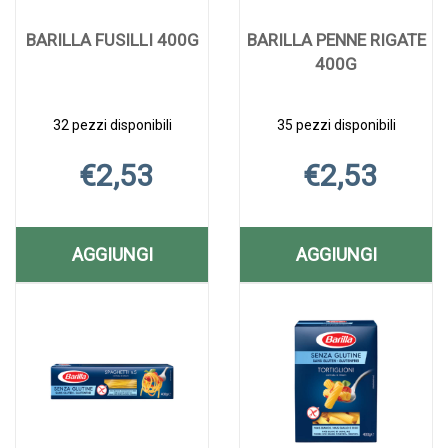
BARILLA FUSILLI 400G
BARILLA PENNE RIGATE
400G
32 pezzi disponibili
35 pezzi disponibili
€2,53
€2,53
AGGIUNGI
AGGIUNGI
AGGIUNGI BARILLA
AGGIUNGI B
Aggiungi BARILLA
Informazioni
Aggiungi BARILL
Informazioni
FUSILLI
PENNE
FUSILLI
su BARILLA
PENNE
su BARILLA
400G AL
RIGATE
400G alla
FUSILLI
RIGATE
PENNE
wishlist
400G
400G alla
RIGATE
CARRELLO
400G AL
wishlist
400G
CARRELLO