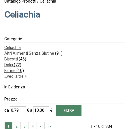
Catalogo Prodotti /
Celiachia
Celiachia
Categorie
Celiachia
Altri Alimenti Senza Glutine
(91)
Biscotti
(46)
Dolci
(72)
Farine
(10)
...vedi altre +
In Evidenza
Prezzo
filtra
filtra
da
€
a
€
da
a
1 - 10 di 334
1
2
3
4
»
»»