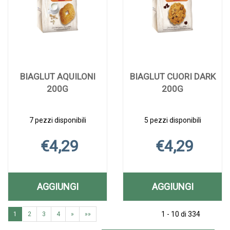
BIAGLUT AQUILONI
BIAGLUT CUORI DARK
200G
200G
7 pezzi disponibili
5 pezzi disponibili
€4,29
€4,29
AGGIUNGI
AGGIUNGI
AGGIUNGI BIAGLUT
AGGIUNGI B
Aggiungi BIAGLUT
Informazioni
Aggiungi BIAGLU
Informazioni
AQUILONI
CUORI
1 - 10 di 334
1
2
3
4
»
»»
AQUILONI
su BIAGLUT
CUORI
su BIAGLUT
200G AL
DARK
200G alla
AQUILONI
DARK
CUORI