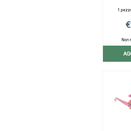
1 pezzo
€
Non 
AG