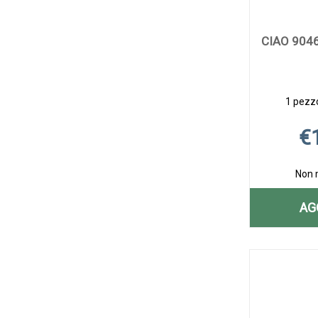
CIAO 904
1 pezzo
€
Non 
AG