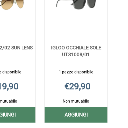
2/02 SUN LENS
IGLOO OCCHIALE SOLE
UTS1008/01
 disponibile
1 pezzo disponibile
19,90
€29,90
mutuabile
Non mutuabile
GIUNGI
AGGIUNGI
AGGIUNGI IGLOO
AGGIUNGI IGLOO
Aggiungi IGLOO
Informazioni
Aggiungi IGLOO
Informazioni