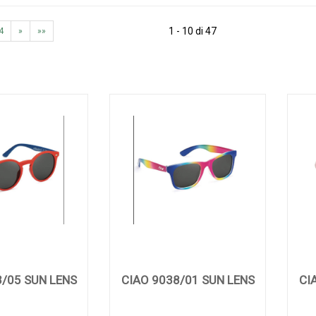
1 - 10 di 47
4
»
»»
3/05 SUN LENS
CIAO 9038/01 SUN LENS
CI