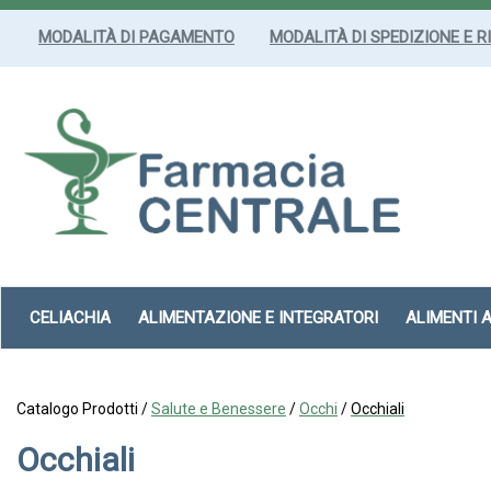
Passa
al
MODALITÀ DI PAGAMENTO
MODALITÀ DI SPEDIZIONE E R
contenuto
principale
Farmacia
Centrale
Srl
CELIACHIA
ALIMENTAZIONE E INTEGRATORI
ALIMENTI 
Catalogo Prodotti /
Salute e Benessere
/
Occhi
/
Occhiali
Occhiali