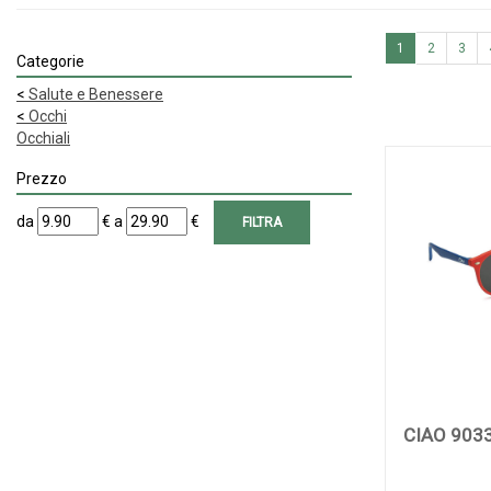
1
2
3
Categorie
<
Salute e Benessere
<
Occhi
Occhiali
Prezzo
filtra
filtra
da
€
a
€
da
a
CIAO 903