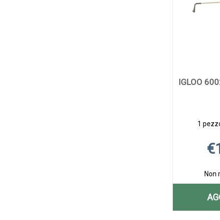
IGLOO 600
1 pezzo
€
Non 
AG