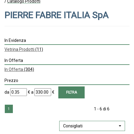
/
Catalogo Prodotti
PIERRE FABRE ITALIA SpA
In Evidenza
Vetrina Prodotti
(11)
In Offerta
In Offerta
(304)
Prezzo
filtra
filtra
da
€
a
€
da
a
1 - 6 di 6
1
Consigliati