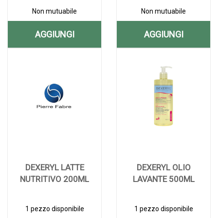
Non mutuabile
Non mutuabile
AGGIUNGI
AGGIUNGI
AGGIUNGI DEXERYL
AGGIUNGI D
Aggiungi DEXERYL
Informazioni
Aggiungi DEXERY
Informazioni
250G AL
500G
250G alla
su DEXERYL
500G
su DEXERYL
CARRELLO
C/POMPA AL
wishlist
250G
C/POMPA alla
500G
wishlist
C/POMPA
CARRELLO
DEXERYL LATTE
DEXERYL OLIO
NUTRITIVO 200ML
LAVANTE 500ML
1 pezzo disponibile
1 pezzo disponibile