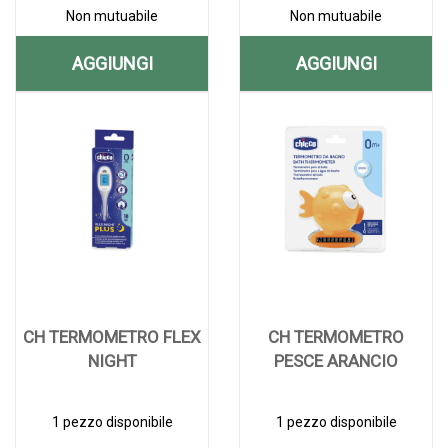
Non mutuabile
Non mutuabile
AGGIUNGI
AGGIUNGI
AGGIUNGI CH
AGGIUNGI C
Aggiungi CH
Informazioni
Aggiungi CH
Informazioni
TERMOMETRO
TERMOMET
TERMOMETRO
su CH
TERMOMETRO
su CH
AURICOLARE
DIGI
AURICOLARE
TERMOMETRO
DIGI
TERMOMETRO
INFR alla
AURICOLARE
BABY alla
DIGI
INFR AL
BABY AL
wishlist
INFR
wishlist
BABY
CARRELLO
CARRELLO
CH TERMOMETRO FLEX
CH TERMOMETRO
NIGHT
PESCE ARANCIO
1 pezzo disponibile
1 pezzo disponibile