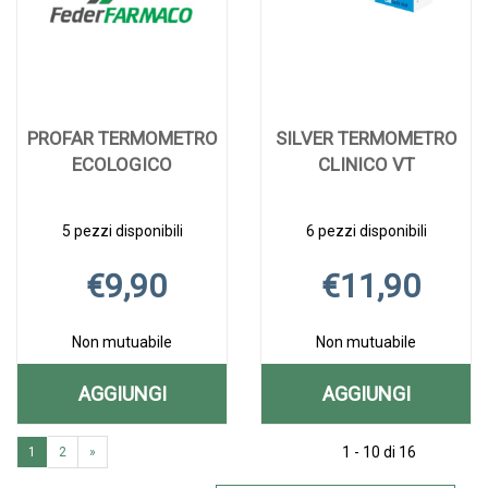
PROFAR TERMOMETRO
SILVER TERMOMETRO
ECOLOGICO
CLINICO VT
5 pezzi disponibili
6 pezzi disponibili
€9,90
€11,90
Non mutuabile
Non mutuabile
AGGIUNGI
AGGIUNGI
AGGIUNGI PROFAR
AGGIUNGI SI
Aggiungi PROFAR
Informazioni
Aggiungi SILVER
Informazioni
TERMOMETRO
TERMOMET
1 - 10 di 16
1
2
»
TERMOMETRO
su PROFAR
TERMOMETRO
su SILVER
ECOLOGICO AL
CLINICO
ECOLOGICO alla
TERMOMETRO
CLINICO
TERMOMETRO