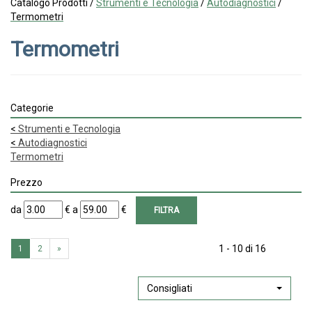
Catalogo Prodotti /
Strumenti e Tecnologia
/
Autodiagnostici
/
Termometri
Termometri
Categorie
<
Strumenti e Tecnologia
<
Autodiagnostici
Termometri
Prezzo
filtra
filtra
da
€
a
€
da
a
1 - 10 di 16
1
2
»
Consigliati