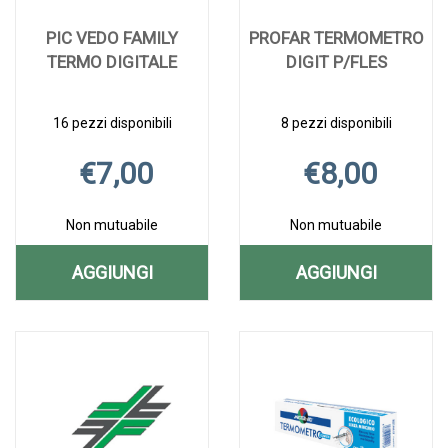
PIC VEDO FAMILY
PROFAR TERMOMETRO
TERMO DIGITALE
DIGIT P/FLES
16 pezzi disponibili
8 pezzi disponibili
€7,00
€8,00
Non mutuabile
Non mutuabile
AGGIUNGI
AGGIUNGI
AGGIUNGI PIC
AGGIUNGI P
Aggiungi PIC
Informazioni
Aggiungi PROFAR
Informazioni
VEDO
TERMOMET
VEDO
su PIC
TERMOMETRO
su PROFAR
FAMILY
DIGIT
FAMILY
VEDO
DIGIT
TERMOMETRO
TERMO
FAMILY
P/FLES alla
DIGIT
TERMO
P/FLES AL
DIGITALE alla
TERMO
wishlist
P/FLES
DIGITALE AL
CARRELLO
wishlist
DIGITALE
CARRELLO