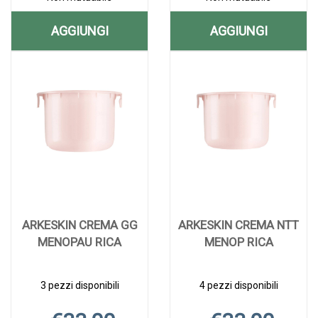
AGGIUNGI
AGGIUNGI
AGGIUNGI ABINCOL
AGGIUNGI A
Aggiungi ABINCOL
Informazioni
Aggiungi ALFAGY
Informazioni
14STICK
20CPR AL
14STICK
su ABINCOL
20CPR alla
su ALFAGYN
OROSOLUBILI AL
CARRELLO
OROSOLUBILI alla
14STICK
wishlist
20CPR
wishlist
OROSOLUBILI
CARRELLO
ARKESKIN CREMA GG
ARKESKIN CREMA NTT
MENOPAU RICA
MENOP RICA
3 pezzi disponibili
4 pezzi disponibili