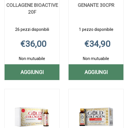
COLLAGENE BIOACTIVE
GENANTE 30CPR
20F
26 pezzi disponibili
1 pezzo disponibile
€36,00
€34,90
Non mutuabile
Non mutuabile
AGGIUNGI
AGGIUNGI
AGGIUNGI COLLAGENE
AGGIUNGI G
Aggiungi COLLAGENE
Informazioni
Aggiungi GENAN
Informazioni
BIOACTIVE
30CPR AL
BIOACTIVE
su COLLAGENE
30CPR alla
su GENANTE
20F AL
CARRELLO
20F alla
BIOACTIVE
wishlist
30CPR
wishlist
20F
CARRELLO