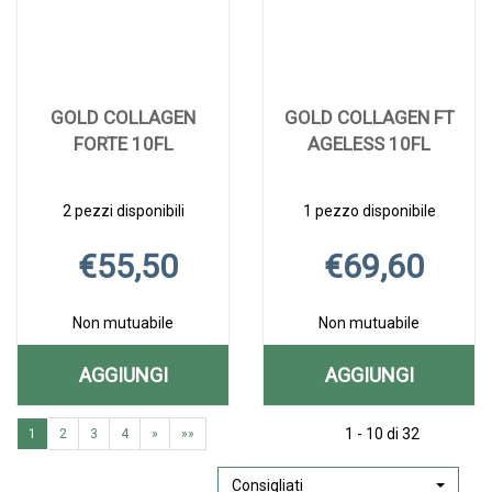
GOLD COLLAGEN
GOLD COLLAGEN FT
FORTE 10FL
AGELESS 10FL
2 pezzi disponibili
1 pezzo disponibile
€55,50
€69,60
Non mutuabile
Non mutuabile
AGGIUNGI
AGGIUNGI
AGGIUNGI GOLD
AGGIUNGI G
Aggiungi GOLD
Informazioni
Aggiungi GOLD
Informazioni
COLLAGEN
COLLAGEN
1 - 10 di 32
1
2
3
4
»
»»
COLLAGEN
su GOLD
COLLAGEN
su GOLD
FORTE
FT
FORTE
COLLAGEN
FT
COLLAGEN
10FL alla
FORTE
AGELESS
FT
Consigliati
10FL AL
AGELESS