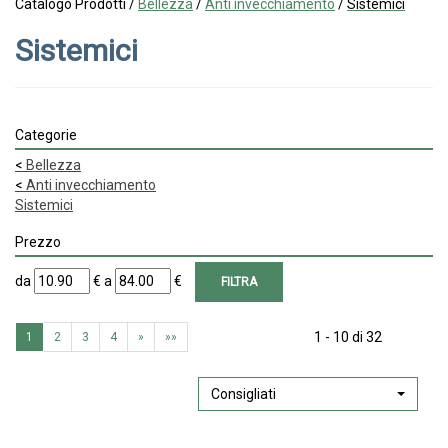
Catalogo Prodotti /
Bellezza
/
Anti invecchiamento
/
Sistemici
Sistemici
Categorie
<
Bellezza
<
Anti invecchiamento
Sistemici
Prezzo
filtra
filtra
da
€
a
€
da
a
1 - 10 di 32
1
2
3
4
»
»»
Consigliati