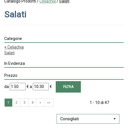
Catalogo Prodotti /
Celiachia
/
Salati
Salati
Categorie
<
Celiachia
Salati
In Evidenza
Prezzo
filtra
filtra
da
€
a
€
da
a
1 - 10 di 47
1
2
3
4
»
»»
Consigliati