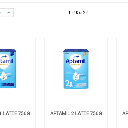
1 - 10 di 22
»
»»
1 LATTE 750G
APTAMIL 2 LATTE 750G
AP