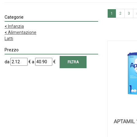
1
2
3
Categorie
<
Infanzia
<
Alimentazione
Latti
Prezzo
filtra
filtra
da
€
a
€
da
a
APTAMIL 