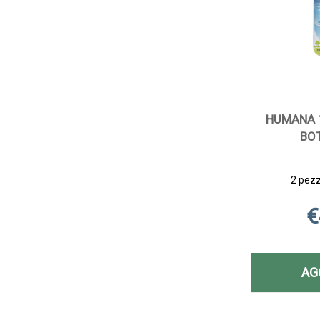
HUMANA 
BOT
2 pezzi
€
AG