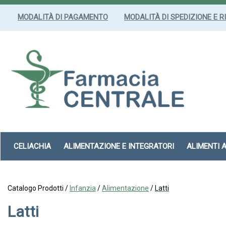
Passa
al
MODALITÀ DI PAGAMENTO
MODALITÀ DI SPEDIZIONE E R
contenuto
principale
Farmacia
Centrale
Srl
CELIACHIA
ALIMENTAZIONE E INTEGRATORI
ALIMENTI 
Catalogo Prodotti /
Infanzia
/
Alimentazione
/
Latti
Latti