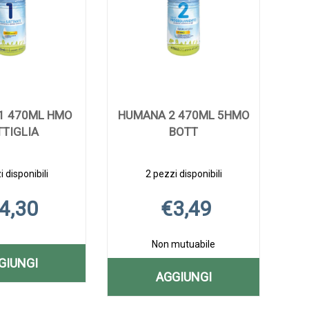
1 470ML HMO
HUMANA 2 470ML 5HMO
TIGLIA
BOTT
 disponibili
2 pezzi disponibili
4,30
€3,49
Non mutuabile
GIUNGI
AGGIUNGI
AGGIUNGI HUMANA
Aggiungi HUMANA
Informazioni
AGGIUNGI HUMANA
1
1
su HUMANA
Aggiungi HUMANA
Informazioni