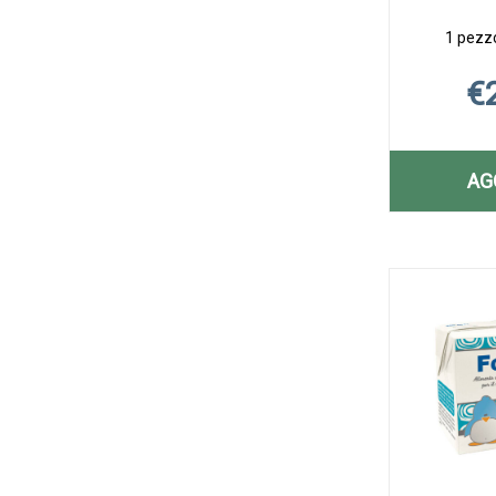
1 pezzo
€
AG