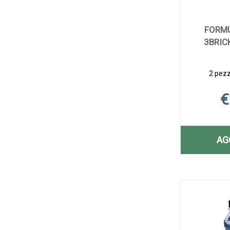
FORMU
3BRIC
2 pezzi
€
AG