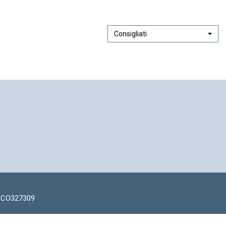
IMETRO
Consigliati
: CO327309