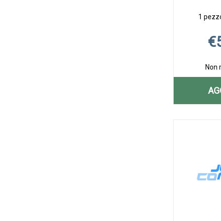
1 pezzo
€
Non 
AG