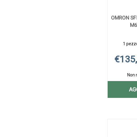
OMRON SF
M6
1 pezzo
€135
Non 
AG