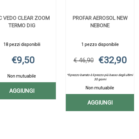
C VEDO CLEAR ZOOM
PROFAR AEROSOL NEW
TERMO DIG
NEBONE
18 pezzi disponibili
1 pezzo disponibile
€9,50
€32,90
€ 46,90
*il prezzo barrato è il prezzo più basso degli ultimi
Non mutuabile
30 giorni
Non mutuabile
AGGIUNGI
AGGIUNGI PIC
AGGIUNGI
Aggiungi PIC
Informazioni
VEDO
VEDO
su PIC
AGGIUNGI PR
Aggiungi PROFAR
Informazioni
CLEAR
CLEAR
VEDO
AEROSOL
AEROSOL
su PROFAR
ZOOM
CLEAR
ZOOM
NEW
NEW
AEROSOL
TERMO
ZOOM
TERMO
NEBONE alla
NEW
DIG alla
TERMO
NEBONE AL
wishlist
NEBONE