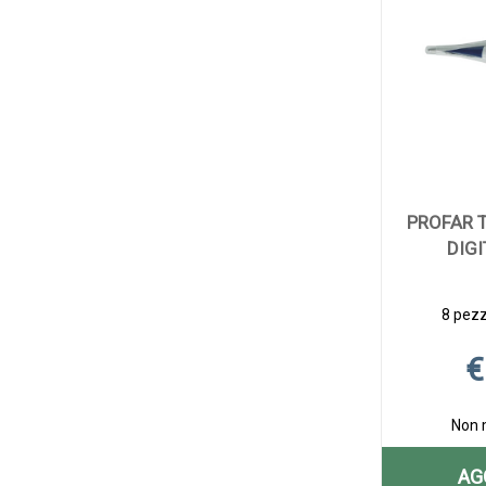
PROFAR 
DIGI
8 pezzi
€
Non 
AG