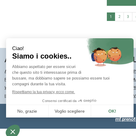
1
2
3
AREA UTENTE
LINK VE
ACCEDI
MODALITÀ DI SP
REGISTRATI
MODALITÀ DI 
WISHLIST
INFORMATIVA P
ISCRIZIONE ALLA NEWSLETTER
CONDIZIONI DI 
mf.preno