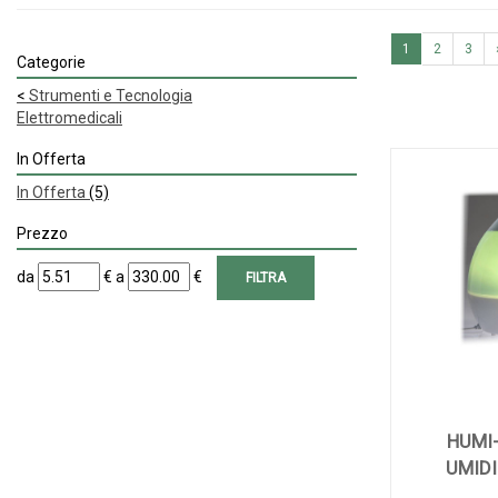
1
2
3
Categorie
<
Strumenti e Tecnologia
Elettromedicali
In Offerta
In Offerta
(5)
Prezzo
filtra
filtra
da
€
a
€
da
a
HUMI
UMIDI