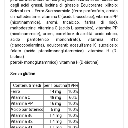
degli acidi grassi, lecitina di girasole Edulcorante: xilitolo;
Sideral r.m. - Ferro Sucrosomiale (ferro pirofosfato, amido
di maltodestrine, vitamina C (acido L-ascobico), vitamina PP
(nicotinammide), aromi, tricalcico, farina di riso),
maltodestrine, vitamina C (acido L-ascorbico), vitamina PP
(nicotinammide), aromi; correttore di acidità: acido citrico;
acido pantotenico mononitrato), vitamina B12
(cianocobalamina), edulcoranti: acesulfame K, sucralosio;
folato (acido pteroilmonoglutammico), vitamina H (D-
biotina).
pteroil- monoglutammico), vitamina H (D-biotina).
Senza
glutine
.
Contenuti medi
per 1 bustina
%VNR
Ferro
14 mg
100%
Vitamina C
48 mg
60%
Vitamina PP
16 mg
100%
Acido pantotenico
6 mg
100%
Vitamina B6
1,4 mg
100%
Vitamina B2
1,4 mg
100%
Vitamina B1
1,1 mg
100%