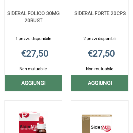
SIDERAL FOLICO 30MG
SIDERAL FORTE 20CPS
20BUST
1 pezzo disponibile
2 pezzi disponibili
€27,50
€27,50
Non mutuabile
Non mutuabile
AGGIUNGI
AGGIUNGI
AGGIUNGI SIDERAL
AGGIUNGI S
Aggiungi SIDERAL
Informazioni
Aggiungi SIDERA
Informazioni
FOLICO
FORTE
FOLICO
su SIDERAL
FORTE
su SIDERAL
30MG
20CPS AL
30MG
FOLICO
20CPS alla
FORTE
20BUST alla
30MG
wishlist
20CPS
20BUST AL
CARRELLO
wishlist
20BUST
CARRELLO