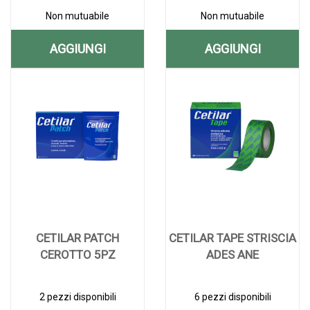
Non mutuabile
Non mutuabile
AGGIUNGI
AGGIUNGI
AGGIUNGI APPORTAL
AGGIUNGI C
Aggiungi APPORTAL
Informazioni
Aggiungi CETILA
Informazioni
14BUST AL
CREMA
14BUST alla
su APPORTAL
CREMA
su CETILAR
CARRELLO
50ML AL
wishlist
14BUST
50ML alla
CREMA
wishlist
50ML
CARRELLO
CETILAR PATCH
CETILAR TAPE STRISCIA
CEROTTO 5PZ
ADES ANE
2 pezzi disponibili
6 pezzi disponibili