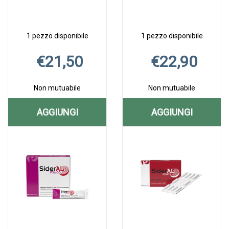
1 pezzo disponibile
1 pezzo disponibile
€21,50
€22,90
Non mutuabile
Non mutuabile
AGGIUNGI
AGGIUNGI
AGGIUNGI SIDERAL
AGGIUNGI S
Aggiungi SIDERAL
Informazioni
Aggiungi SIDERA
Informazioni
20CPS AL
BIMBI
20CPS alla
su SIDERAL
BIMBI
su SIDERAL
CARRELLO
20BUST AL
wishlist
20CPS
20BUST alla
BIMBI
wishlist
20BUST
CARRELLO