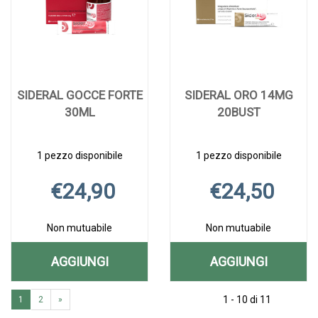
SIDERAL GOCCE FORTE
SIDERAL ORO 14MG
30ML
20BUST
1 pezzo disponibile
1 pezzo disponibile
€24,90
€24,50
Non mutuabile
Non mutuabile
AGGIUNGI
AGGIUNGI
AGGIUNGI SIDERAL
AGGIUNGI S
Aggiungi SIDERAL
Informazioni
Aggiungi SIDERA
Informazioni
GOCCE
ORO
1 - 10 di 11
1
2
»
GOCCE
su SIDERAL
ORO
su SIDERAL
FORTE
14MG
FORTE
GOCCE
14MG
ORO