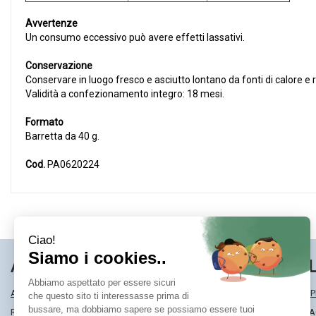
Avvertenze
Un consumo eccessivo può avere effetti lassativi.
Conservazione
Conservare in luogo fresco e asciutto lontano da fonti di calore e r
Validità a confezionamento integro: 18 mesi.
Formato
Barretta da 40 g.
Cod.
PA0620224
AREA UTENTE
LINK VE
ACCEDI
MODALITÀ DI SP
REGISTRATI
MODALITÀ DI 