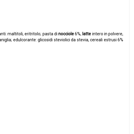
i: maltitoli, eritritolo; pasta di
nocciole
6%,
latte
intero in polvere,
iglia; edulcorante: glicosidi steviolici da stevia, cereali estrusi 6%