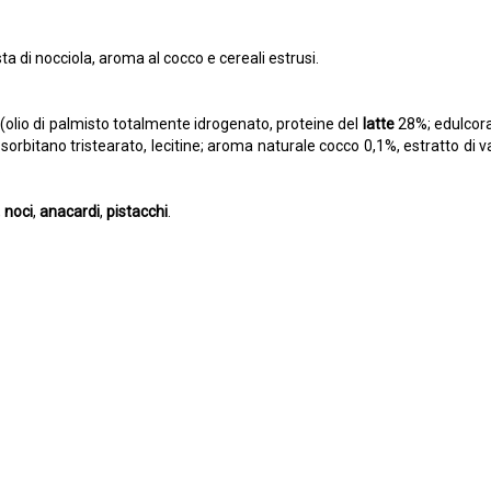
ta di nocciola, aroma al cocco e cereali estrusi.
olio di palmisto totalmente idrogenato, proteine del
latte
28%; edulcorant
 sorbitano tristearato, lecitine; aroma naturale cocco 0,1%, estratto di van
.
,
noci
,
anacardi
,
pistacchi
.