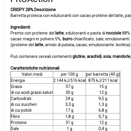
CRISPY 28%
Descrizione
Barretta proteica con edulcoranti con cacao proteine del latte, pas
Ingredienti
Premix con proteine del
latte
, edulcoranti e pasta di
nocciole
88% (
cacao magro in polvere 5%,
burro
chiarificato, sale; emulsionanti:
(proteine del
latte
, amido di patata, cacao; emulsionante: lecitina)
Può contenere cereali contenenti
glutine
,
arachidi
,
soia
,
mandorle
Caratteristiche nutrizionali
Valori medi
per 100 g
per barretta (40 g)
Energia
2.144 kJ/516 kcal
875 kJ/211 kcal
Grassi
37 g
15 g
di cui acidi grassi saturi
30 g
12 g
Carboidrati
24 g
9,5 g
di cui zuccheri
3,3 g
1,3 g
di cui polioli
17 g
6,8 g
Fibre
1,8 g
0,7 g
Proteine
31 g
12 g
Sale
1 g
0,4 g