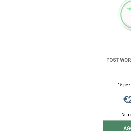
POST WOR
15 pezz
€
Non 
AG