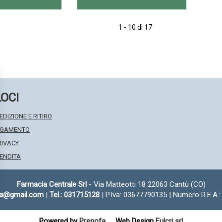
AGGIUNGI POST
AGGIUNGI PRE
Aggiungi POST
Informazioni
Aggiungi PRE
Informazioni
WORKOUT
WORKOUT
WORKOUT
su POST
WORKOUT
su PRE
1 - 10 di 17
30STICK AL
30STICK AL
30STICK alla
WORKOUT
30STICK alla
WORKOUT
wishlist
30STICK
wishlist
30STICK
CARRELLO
CARRELLO
LOCI
EDIZIONE E RITIRO
PAGAMENTO
RIVACY
VENDITA
Farmacia Centrale Srl
- Via Matteotti 18 22063 Cantù (CO)
fa@gmail.com
|
Tel.: 031715128
| P.Iva: 03677790135 | Numero R.E.A.
Powered by
Prenofa
Web Design
Fulcri srl