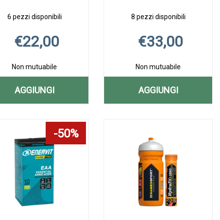
6 pezzi disponibili
8 pezzi disponibili
€22,00
€33,00
Non mutuabile
Non mutuabile
AGGIUNGI
AGGIUNGI
DI
AGGIUNGI AMINOACIDI
AGGIUNGI AMI
Aggiungi AMINOACIDI
Informazioni
Aggiungi AMINOACI
Informazioni
811
ESSENZIALI
811
su AMINOACIDI
ESSENZIALI
su AMINOACIDI
250CPR AL
300G AL
250CPR alla
811
300G alla
ESSENZIALI
50%
wishlist
250CPR
wishlist
300G
CARRELLO
CARRELLO