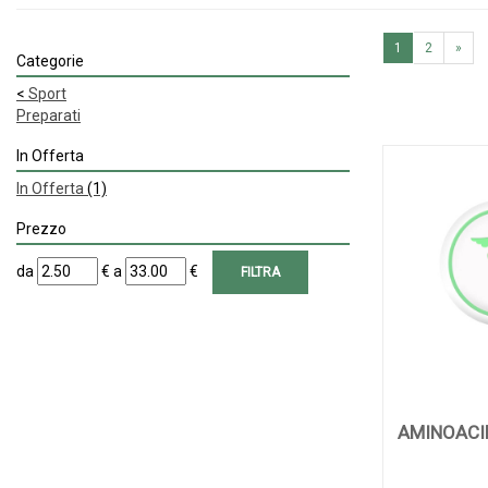
1
2
»
Categorie
<
Sport
Preparati
In Offerta
In Offerta
(1)
Prezzo
filtra
filtra
da
€
a
€
da
a
AMINOACI