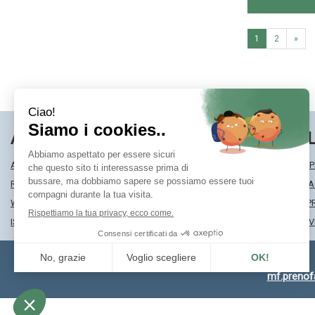
1
2
»
AREA UTENTE
LINK VE
ACCEDI
MODALITÀ DI SP
REGISTRATI
MODALITÀ DI 
WISHLIST
INFORMATIVA P
ISCRIZIONE ALLA NEWSLETTER
CONDIZIONI DI 
mf.preno