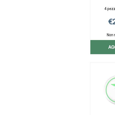
4 pezzi
€
Non 
AG