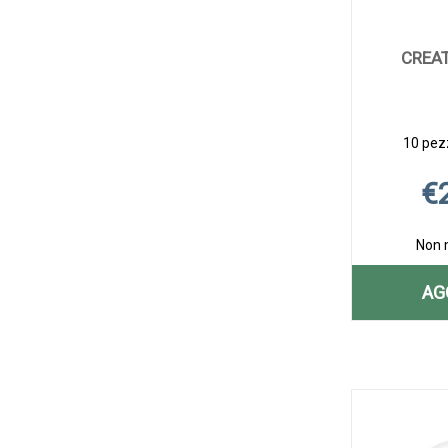
CREAT
10 pezz
€
Non 
AG