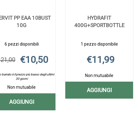
ERVIT PP EAA 10BUST
HYDRAFIT
10G
400G+SPORTBOTTLE
6 pezzi disponibili
1 pezzo disponibile
€10,50
€11,99
 21,00
o barrato è il prezzo più basso degli ultimi
Non mutuabile
30 giorni
Non mutuabile
AGGIUNGI
AGGIUNGI HY
AGGIUNGI
Aggiungi HYDRAFIT
Informazioni
400G+SPORTB
400G+SPORTBOTTLE
su HYDRAFIT
AGGIUNGI ENERVIT
Aggiungi ENERVIT
Informazioni
CARRELLO
wishlist
400G+SPORTBOTT
PP
PP
su ENERVIT
EAA
EAA
PP
10BUST
EAA
10BUST
10G alla
10BUST