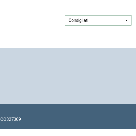
Consigliati
: CO327309