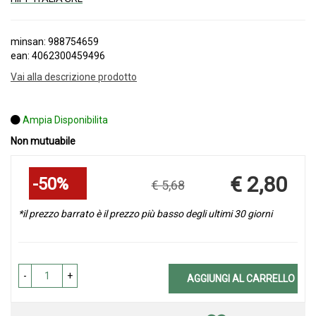
minsan: 988754659
ean: 4062300459496
Vai alla descrizione prodotto
Ampia Disponibilita
Non mutuabile
Sconto
€ 2,80
50%
€ 5,68
del
Prezzo
scontato
*il prezzo barrato è il prezzo più basso degli ultimi 30 giorni
-
+
AGGIUNGI AL CARRELLO