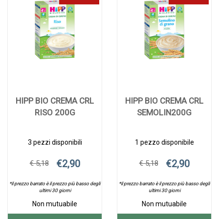
CRL
CRL
M/CRL
CRL
MAIS/TA200G all
CRL
M/CRL
MAIS/TA200
200G alla
M/CRL
wishlist
MAIS/TA200G
200G AL
wishlist
200G
CARRELLO
CARRELLO
HIPP BIO CREMA CRL
HIPP BIO CREMA CRL
RISO 200G
SEMOLIN200G
3 pezzi disponibili
1 pezzo disponibile
€2,90
€2,90
€ 5,18
€ 5,18
*il prezzo barrato è il prezzo più basso degli
*il prezzo barrato è il prezzo più basso degli
ultimi 30 giorni
ultimi 30 giorni
Non mutuabile
Non mutuabile