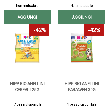
Non mutuabile
Non mutuabile
AGGIUNGI
AGGIUNGI
AGGIUNGI HIPP
AGGIUNGI H
Aggiungi HIPP
Informazioni
Aggiungi HIPP
Informazioni
42%
42%
AC
AN
AC
su HIPP
AN
su HIPP
30ML AL
30ML AL
30ML alla
AC
30ML alla
AN
wishlist
30ML
wishlist
30ML
CARRELLO
CARRELLO
HIPP BIO ANELLINI
HIPP BIO ANELLINI
CEREALI 25G
FAR/AVEN 30G
7 pezzi disponibili
1 pezzo disponibile