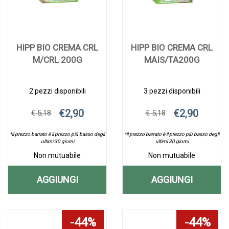
CARRELLO
HIPP BIO CREMA CRL
HIPP BIO CREMA CRL
M/CRL 200G
MAIS/TA200G
2 pezzi disponibili
3 pezzi disponibili
€2,90
€2,90
€ 5,18
€ 5,18
*il prezzo barrato è il prezzo più basso degli
*il prezzo barrato è il prezzo più basso degli
ultimi 30 giorni
ultimi 30 giorni
Non mutuabile
Non mutuabile
AGGIUNGI
AGGIUNGI
AGGIUNGI HIPP
AGGIUNGI H
Aggiungi HIPP
Informazioni
Aggiungi HIPP
Informazioni
BIO
BIO
BIO
su HIPP
BIO
su HIPP
CREMA
CREMA
CREMA
BIO
CREMA
BIO
44%
44%
CRL
CREMA
CRL
CREMA