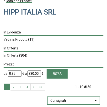
/
Catalogo Prodotti
HIPP ITALIA SRL
In Evidenza
Vetrina Prodotti
(11)
In Offerta
In Offerta
(304)
Prezzo
filtra
filtra
da
€
a
€
da
a
1 - 10 di 50
1
2
3
4
»
»»
Consigliati