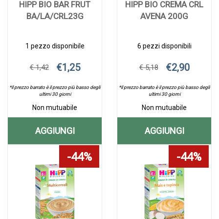
HIPP BIO BAR FRUT
HIPP BIO CREMA CRL
BA/LA/CRL23G
AVENA 200G
1 pezzo disponibile
6 pezzi disponibili
€1,25
€2,90
€ 1,42
€ 5,18
*il prezzo barrato è il prezzo più basso degli
*il prezzo barrato è il prezzo più basso degli
ultimi 30 giorni
ultimi 30 giorni
Non mutuabile
Non mutuabile
AGGIUNGI
AGGIUNGI
AGGIUNGI HIPP
AGGIUNGI H
Aggiungi HIPP
Informazioni
Aggiungi HIPP
Informazioni
44%
44%
BIO
BIO
BIO
su HIPP
BIO
su HIPP
BAR
CREMA
BAR
BIO
CREMA
BIO
FRUT
BAR
CRL
CREMA
FRUT
CRL
BA/LA/CRL23G alla
FRUT
AVENA
CRL
BA/LA/CRL23G AL
AVENA
wishlist
BA/LA/CRL23G
200G alla
AVENA
CARRELLO
200G AL
wishlist
200G