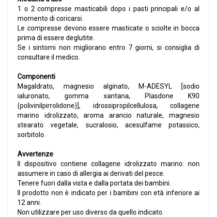
1 o 2 compresse masticabili dopo i pasti principali e/o al
momento di coricarsi.
Le compresse devono essere masticate o sciolte in bocca
prima di essere deglutite.
Se i sintomi non migliorano entro 7 giorni, si consiglia di
consultare il medico.
Componenti
Magaldrato, magnesio alginato, M-ADESYL [sodio
ialuronato, gomma xantana, Plasdone K90
(polivinilpirrolidone)], idrossipropilcellulosa, collagene
marino idrolizzato, aroma arancio naturale, magnesio
stearato vegetale, sucralosio, acesulfame potassico,
sorbitolo.
Avvertenze
Il dispositivo contiene collagene idrolizzato marino: non
assumere in caso di allergia ai derivati del pesce.
Tenere fuori dalla vista e dalla portata dei bambini.
Il prodotto non è indicato per i bambini con età inferiore ai
12 anni.
Non utilizzare per uso diverso da quello indicato.