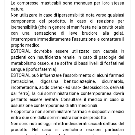
Le compresse masticabili sono monouso per loro stessa
natura.
Non utilizzare in caso di ipersensibilità nota verso qualsiasi
componente del prodotto. In caso di reazione per
ipersensibilità (che in genere si manifesta nella cavità orale
con una sensazione di lieve bruciore alla gola),
interrompere immediatamente l'assunzione e contattare il
proprio medico.
ESTORIAL dovrebbe essere utilizzato con cautela in
pazienti con insufficienza renale, in caso di patologie del
metabolismo osseo, e se soffre di bassi livelli di fosfati nel
sangue (ipofosfatemia).
ESTORIAL può influenzare l'assorbimento di alcuni farmaci
(tetracicline, digossina benzodiazepine, dicumarolo,
indometacina, acido cheno- ed urso- desossicolico, derivati
dal ferro), la cui somministrazione contemporanea dovrà
pertanto essere evitata. Consultare il medico in caso di
assunzione contemporanea di altri medicinali.
È opportuno non somministrare farmaci e dispositivi medici
entro due ore dalla somministrazione del prodotto.
Non sono noti ad oggi infetti indesiderati causati dall'uso del
prodotto. Nel caso si verifichino reazioni particolari