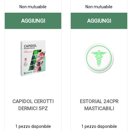
Non mutuabile
Non mutuabile
AGGIUNGI
AGGIUNGI
AGGIUNGI AMIOIL
AGGIUNGI A
Aggiungi AMIOIL
Informazioni
Aggiungi AMIOIL
Informazioni
CEROTTI
EMULGEL
CEROTTI
su AMIOIL
EMULGEL
su AMIOIL
12PZ AL
USO
12PZ alla
CEROTTI
USO
EMULGEL
wishlist
12PZ
TOPICO
USO
CARRELLO
TOPICO
100G alla
TOPICO
100G AL
wishlist
100G
CARRELLO
CAPIDOL CEROTTI
ESTORIAL 24CPR
DERMICI 5PZ
MASTICABILI
1 pezzo disponibile
1 pezzo disponibile