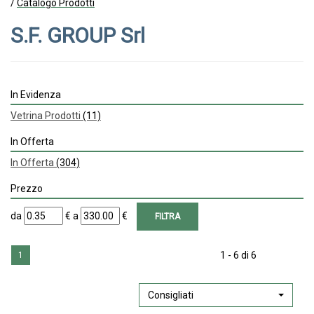
/
Catalogo Prodotti
S.F. GROUP Srl
In Evidenza
Vetrina Prodotti
(11)
In Offerta
In Offerta
(304)
Prezzo
filtra
filtra
da
€
a
€
da
a
1 - 6 di 6
1
Consigliati