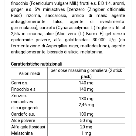
finocchio (Foeniculum vulgare Mill.) frutti e.s. E:D 1:4, aromi,
ginger e.s. 5% miniactives [zenzero (Zingiber officinalis
Rosc) rizoma, saccarosio, amido di mais; agente
antiagglomerante: talco; agente di rivestimento:
gommalacca], carciofo (Cynarascolymus L.) foglie e.s. tit. al
2,5% in cinarina, aloe [Aloe vera (L.) Burm. F.] gel senza
epidermide polvere, alfa galattosidasi 30.000 U/g (da
fermentazione di Aspergillus niger, maltodestrine); agente
antiagglomerante: biossido di silicio; melatonina.
Caratteristiche nutrizionali
per dose massima giornaliera (2 stick
Valori medi
pack)
Carvi e.s.
140 mg
Finocchio e.s.
140 mg
Zenzero
130 mg
miniactives
2,46 mg
di cui gingeroli
Carciofo e.s.
100 mg
Aloe polvere
50 mg
Alfa galattosidasi
20 mg
Melatonina
1 mg