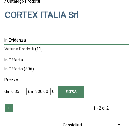
/
Catalogo Prodotti
CORTEX ITALIA Srl
In Evidenza
Vetrina Prodotti
(11)
In Offerta
In Offerta
(306)
Prezzo
filtra
filtra
da
€
a
€
da
a
1 - 2 di 2
1
Consigliati