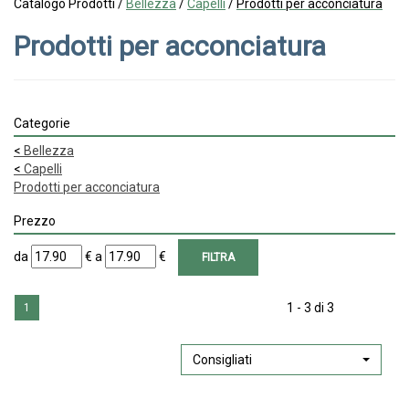
Catalogo Prodotti /
Bellezza
/
Capelli
/
Prodotti per acconciatura
Prodotti per acconciatura
Categorie
<
Bellezza
<
Capelli
Prodotti per acconciatura
Prezzo
filtra
filtra
da
€
a
€
da
a
1 - 3 di 3
1
Consigliati