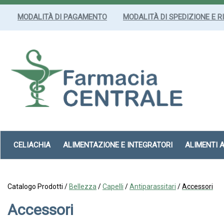
Passa
al
MODALITÀ DI PAGAMENTO
MODALITÀ DI SPEDIZIONE E R
contenuto
principale
Farmacia
Centrale
Srl
CELIACHIA
ALIMENTAZIONE E INTEGRATORI
ALIMENTI 
Catalogo Prodotti /
Bellezza
/
Capelli
/
Antiparassitari
/
Accessori
Accessori