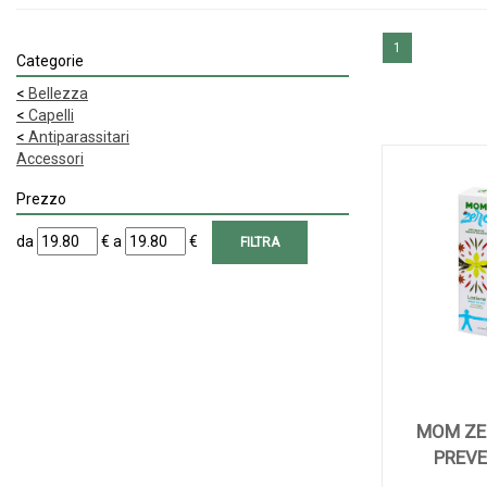
1
Categorie
<
Bellezza
<
Capelli
<
Antiparassitari
Accessori
Prezzo
filtra
filtra
da
€
a
€
da
a
MOM ZE
PREVE