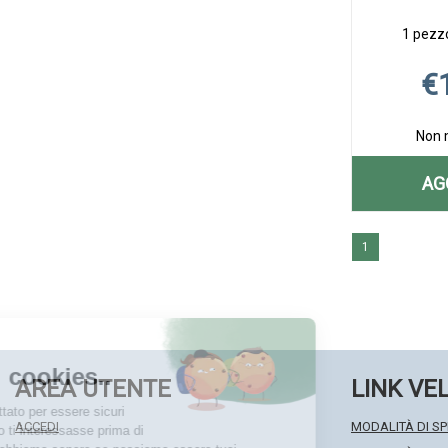
1 pezzo
€
Non 
AG
1
AREA UTENTE
LINK VE
ACCEDI
MODALITÀ DI SP