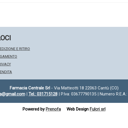
LOCI
EDIZIONE E RITIRO
PAGAMENTO
RIVACY
VENDITA
Farmacia Centrale Srl
- Via Matteotti 18 22063 Cantù (CO)
fa@gmail.com
|
Tel.: 031715128
| P.Iva: 03677790135 | Numero R.E.A.
Powered by
Prenofa
Web Design
Fulcri srl