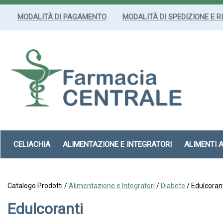
Passa
al
MODALITÀ DI PAGAMENTO
MODALITÀ DI SPEDIZIONE E R
contenuto
principale
Farmacia
Centrale
Srl
CELIACHIA
ALIMENTAZIONE E INTEGRATORI
ALIMENTI 
Catalogo Prodotti /
Alimentazione e Integratori
/
Diabete
/
Edulcoran
Edulcoranti