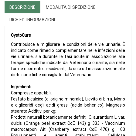
DESCRIZIONE
MODALITÀ DI SPEDIZIONE
RICHIEDI INFORMAZIONI
CystoCure
Contribuisce a migliorare le condizioni delle vie urinarie. È
indicato come rimedio complementare nelle infezioni delle
vie urinarie, sia durante le fasi acute in associazione alle
terapie specifiche indicate dal Veterinario curante, sia nelle
forme ricorrenti o recidivanti, da solo od in associazione alle
diete specifiche consigliate dal Veterinario.
Ingredienti
Compresse appetibili:
Fosfato bicalcico (di origine minerale), Lievito di birra, Mono
e digliceridi degli acidi grassi (acido behenico), Magnesio
stearato Additivi per kg:
Prodotti naturali botanicamente definiti: C. aurantium L. var.
dulcis (Orange peel extract CoE 143) g 333 - Vaccinium
macrocarpon Ait (Cranberry extract CoE 470) g 100
Emulsionanti e agenti stabilizzanti: Cellulosa