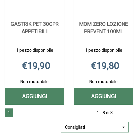
GASTRIK PET 30CPR
MOM ZERO LOZIONE
APPETIBILI
PREVENT 100ML
1 pezzo disponibile
1 pezzo disponibile
€19,90
€19,80
Non mutuabile
Non mutuabile
AGGIUNGI
AGGIUNGI
AGGIUNGI GASTRIK
AGGIUNGI 
Aggiungi GASTRIK
Informazioni
Aggiungi MOM
Informazioni
PET
ZERO
1 - 8 di 8
1
PET
su GASTRIK
ZERO
su MOM
30CPR
LOZIONE
30CPR
PET
LOZIONE
ZERO
APPETIBILI alla
30CPR
PREVENT
LOZIONE
Consigliati
APPETIBILI AL
PREVENT
wishlist
APPETIBILI
100ML alla
PREVENT
CARRELLO
100ML AL