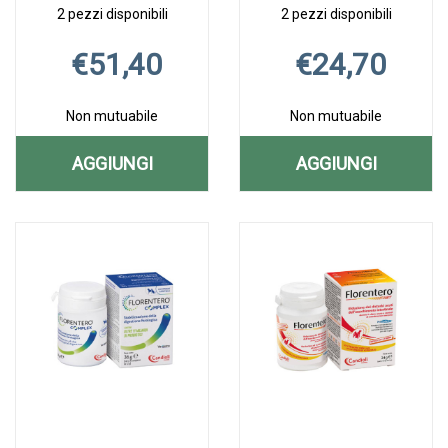
2 pezzi disponibili
2 pezzi disponibili
€51,40
€24,70
Non mutuabile
Non mutuabile
AGGIUNGI
AGGIUNGI
AGGIUNGI CONFIS
AGGIUNGI C
Aggiungi CONFIS
Informazioni
Aggiungi CYSTO
Informazioni
ULTRA
FORTE
ULTRA
su CONFIS
FORTE
su CYSTOCURE
40CPR AL
30CPR AL
40CPR alla
ULTRA
30CPR alla
FORTE
wishlist
40CPR
wishlist
30CPR
CARRELLO
CARRELLO