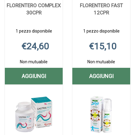
FLORENTERO COMPLEX
FLORENTERO FAST
30CPR
12CPR
1 pezzo disponibile
1 pezzo disponibile
€24,60
€15,10
Non mutuabile
Non mutuabile
AGGIUNGI
AGGIUNGI
AGGIUNGI FLORENTERO
AGGIUNGI F
Aggiungi FLORENTERO
Informazioni
Aggiungi FLORE
Informazioni
COMPLEX
FAST
COMPLEX
su FLORENTERO
FAST
su FLORENTERO
30CPR AL
12CPR AL
30CPR alla
COMPLEX
12CPR alla
FAST
wishlist
30CPR
wishlist
12CPR
CARRELLO
CARRELLO