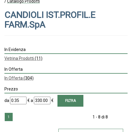
/
Catalogo Prodotti
CANDIOLI IST.PROFIL.E
FARM.SpA
In Evidenza
Vetrina Prodotti
(11)
In Offerta
In Offerta
(304)
Prezzo
filtra
filtra
da
€
a
€
da
a
1 - 8 di 8
1