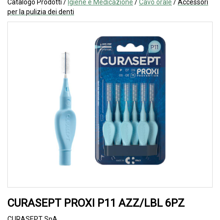
Catalogo Prodotti /
Igiene e Medicazione
/
Cavo orale
/
Accessori
per la pulizia dei denti
CURASEPT PROXI P11 AZZ/LBL 6PZ
CURASEPT SpA