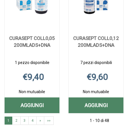
CURASEPT COLL0,05
CURASEPT COLL0,12
200MLADS+DNA
200MLADS+DNA
1 pezzo disponibile
7 pezzi disponibili
€9,40
€9,60
Non mutuabile
Non mutuabile
AGGIUNGI
AGGIUNGI
AGGIUNGI CURASEPT
AGGIUNGI C
Aggiungi CURASEPT
Informazioni
Aggiungi CURAS
Informazioni
COLL0,05
COLL0,12
1 - 10 di 48
1
2
3
4
»
»»
COLL0,05
su CURASEPT
COLL0,12
su CURASEPT
200MLADS+DNA AL
200MLADS+
200MLADS+DNA alla
COLL0,05
200MLADS+DNA a
COLL0,12