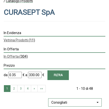
/
Catalogo Prodotti
CURASEPT SpA
In Evidenza
Vetrina Prodotti
(11)
In Offerta
In Offerta
(304)
Prezzo
filtra
filtra
da
€
a
€
da
a
1 - 10 di 48
1
2
3
4
»
»»
Consigliati