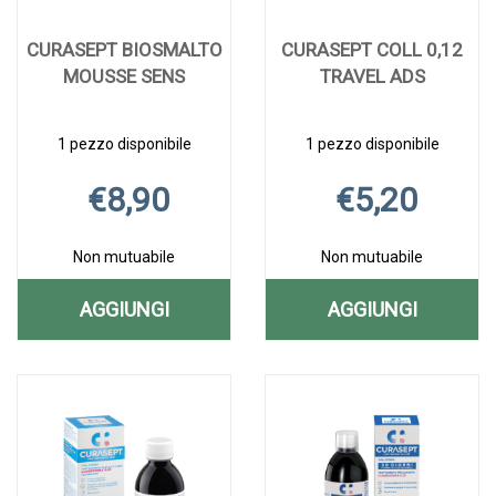
CURASEPT BIOSMALTO
CURASEPT COLL 0,12
MOUSSE SENS
TRAVEL ADS
1 pezzo disponibile
1 pezzo disponibile
€8,90
€5,20
Non mutuabile
Non mutuabile
AGGIUNGI
AGGIUNGI
AGGIUNGI CURASEPT
AGGIUNGI C
Aggiungi CURASEPT
Informazioni
Aggiungi CURAS
Informazioni
BIOSMALTO
COLL
BIOSMALTO
su CURASEPT
COLL
su CURASEPT
MOUSSE
0,12
MOUSSE
BIOSMALTO
0,12
COLL
SENS alla
MOUSSE
TRAVEL
0,12
SENS AL
TRAVEL
wishlist
SENS
ADS alla
TRAVEL
CARRELLO
ADS AL
wishlist
ADS
CARRELLO