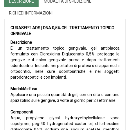
DESCRIZIONE
MODALITÀ DI SPEDIZIONE
RICHIEDI INFORMAZIONI
CURASEPT ADS | DNA 0,5% GEL TRATTAMENTO TOPICO
GENGIVALE
Descrizione
E' un trattamento topico gengivale, gel antiplacca
formulato con Clorexidina Digluconato 0,5%: protegge le
gengive e il solco gengivale prima e dopo trattamenti
odontoiatrici. Indicato nei portatori di protesi o di apparecchi
ortodontici, nelle cure odontoiatriche e nei soggetti
parodontopatici e con impianti.
Modalità d'uso
Applicare una piccola quantità di gel, con un dito o con uno
spazzolino sulle gengive, 3 volte al giorno per 2 settimane.
Componenti
Aqua, propylene glycol, hydroxyethylcellulose, vpna
copolymer, peg-40 hydrogenated castor oil, chlorhexidine
digluconate 0,5%, sodium dna. sodium acetate, menthol,