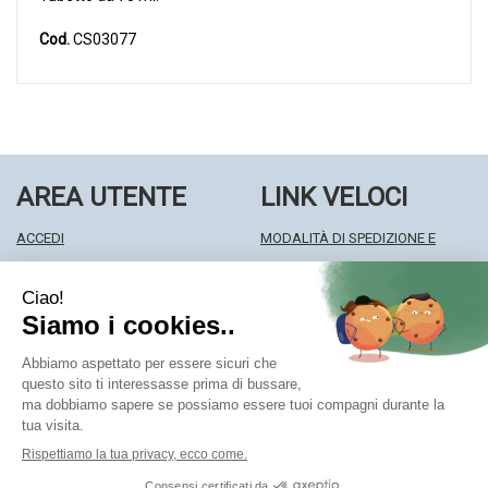
Cod.
CS03077
AREA UTENTE
LINK VELOCI
ACCEDI
MODALITÀ DI SPEDIZIONE E
REGISTRATI
RITIRO
WISHLIST
MODALITÀ DI PAGAMENTO
ISCRIZIONE ALLA NEWSLETTER
INFORMATIVA PRIVACY
CONDIZIONI DI VENDITA
Farmacia Centrale Srl
- Via Matteotti 18 22063 Cantù (CO)
mf.prenofa@gmail.com
|
Tel.: 031715128
| P.Iva: 03677790135 |
Numero R.E.A.: CO327309