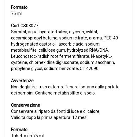
Formato
75 ml
Cod.
CS03077
Sorbitol, aqua, hydrated silica, glycerin, xylitol,
cocamidopropyl betaine, sodium citrate, aroma, PEG-40
hydrogenated castor oil, ascorbic acid, sodium
metabisulfite, cellulose gum, hydrolyzed RNA/DNA,
Leuconostoc/radish root ferment filtrate, N-acetyl-L-
cysteine, chlorhexidine digluconate, sodium saccharin,
propylene glycol, sodium benzoate, C.I. 42090.
Avvertenze
Non deglutire - uso esterno. Tenere lontano dalla portata
dei bambini. Contiene metabisolfito di sodio.
Conservazione
Conservare al riparo da fonti di luce e di calore.
Validità dopo la prima apertura: 12 mesi.
Formato
Tubetto da 75 ml.