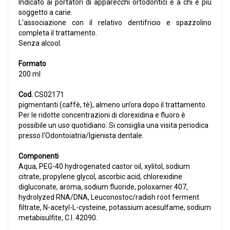
Indicato ai portatori di apparecchi ortodontici e a chi è più
soggetto a carie.
L'associazione con il relativo dentifricio e spazzolino
completa il trattamento.
Senza alcool.
Formato
200 ml
Cod.
CS02171
pigmentanti (caffè, tè), almeno un’ora dopo il trattamento.
Per le ridotte concentrazioni di clorexidina e fluoro è
possibile un uso quotidiano. Si consiglia una visita periodica
presso l'Odontoiatria/Igienista dentale.
Componenti
Aqua, PEG-40 hydrogenated castor oil, xylitol, sodium
citrate, propylene glycol, ascorbic acid, chlorexidine
digluconate, aroma, sodium fluoride, poloxamer 407,
hydrolyzed RNA/DNA, Leuconostoc/radish root ferment
filtrate, N-acetyl-L-cysteine, potassium acesulfame, sodium
metabisulfite, C.I. 42090.