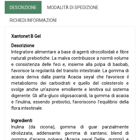
DESCRIZIONE
MODALITÀ DI SPEDIZIONE
RICHIEDI INFORMAZIONI
Xantonet B Gel
Descrizione
Integratore alimentare a base di agenti idrocolloidali e fibre
naturali prebiotiche. La malva contribuisce a normli volume
e consistenza delle feci e, insieme alla polpa di baobab,
favorisce la regolarità del transito intestinale. La gomma di
acacia deriva dalla pianta Acacia seyal che favorisce il
metabolismo dei carboidrati e quello del colesterolo e
svolge anche un'azione emolliente e lenitiva sul sistema
digerente. Gli alfa-gluco oligosaccaridi, la gomma di acacia
e l'inulina, essendo prebiotici, favoriscono l'equilibrio della
flora intestinale.
Ingredienti
Inulina (da cicoria), gomma di guar parzialmente
idrolizzata; addensante: gomma di xantano; blend di
gomma d'acacia polvere (Acacia seyal Delile, gummi) e