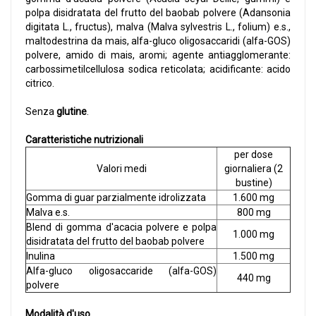
polpa disidratata del frutto del baobab polvere (Adansonia
digitata L., fructus), malva (Malva sylvestris L., folium) e.s.,
maltodestrina da mais, alfa-gluco oligosaccaridi (alfa-GOS)
polvere, amido di mais, aromi; agente antiagglomerante:
carbossimetilcellulosa sodica reticolata; acidificante: acido
citrico.
Senza
glutine
.
Caratteristiche nutrizionali
per dose
Valori medi
giornaliera (2
bustine)
Gomma di guar parzialmente idrolizzata
1.600 mg
Malva e.s.
800 mg
Blend di gomma d'acacia polvere e polpa
1.000 mg
disidratata del frutto del baobab polvere
Inulina
1.500 mg
Alfa-gluco oligosaccaride (alfa-GOS)
440 mg
polvere
Modalità d'uso