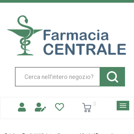
Passa
al
Farmacia
contenuto
Centrale
principale
Srl
Cerca
Prodotto
0