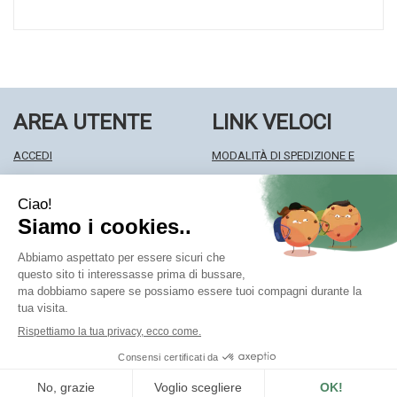
AREA UTENTE
LINK VELOCI
ACCEDI
MODALITÀ DI SPEDIZIONE E
REGISTRATI
RITIRO
WISHLIST
MODALITÀ DI PAGAMENTO
ISCRIZIONE ALLA NEWSLETTER
INFORMATIVA PRIVACY
CONDIZIONI DI VENDITA
Farmacia Centrale Srl
- Via Matteotti 18 22063 Cantù (CO)
mf.prenofa@gmail.com
|
Tel.: 031715128
| P.Iva: 03677790135 |
Numero R.E.A.: CO327309
Powered by
Prenofa
Web Design
Fulcri srl