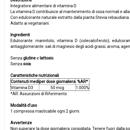
Descrizione
Integratore alimentare di vitamina D.
La vitamina D contribuisce al mantenimento di ossa normali e all
Con edulcorante naturale estratto dalla pianta Stevia rebaudiana.
Adatto ai vegetariani.
Ingredienti
Edulcorante: mannitolo; vitamina D (colecalciferolo); edulcorante
antiagglomerante: sali di magnesio degli acidi grassi; aroma; agente
Senza
glutine
e
lattosio
.
Senza
soia
.
Caratteristiche nutrizionali
Contenuti medi
per dose giornaliera
%AR*
Vitamina D3
50 mcg
1.000%
*AR: Assunzioni di Riferimento
Modalità d'uso
1 compressa masticabile ogni 2 giorni.
Avvertenze
Non superare la dose giornaliera consigliata. Tenere fuori dalla por