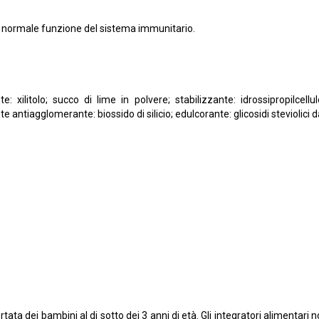
a normale funzione del sistema immunitario.
: xilitolo; succo di lime in polvere; stabilizzante: idrossipropilcell
 antiagglomerante: biossido di silicio; edulcorante: glicosidi steviolici d
tata dei bambini al di sotto dei 3 anni di età. Gli integratori alimentari 