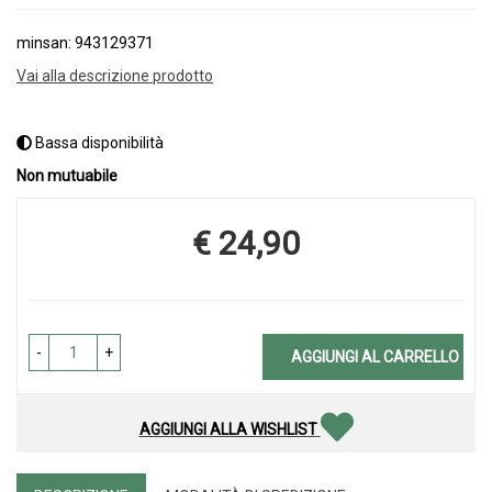
minsan: 943129371
Vai alla descrizione prodotto
Bassa disponibilità
Non mutuabile
€ 24,90
Prezzo
-
+
AGGIUNGI AL CARRELLO
AGGIUNGI ALLA WISHLIST