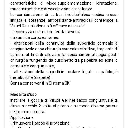
caratteristiche di visco-supplementazione, idratazione,
mucomimetiche e di veicolazione di sostanze.
La combinazione di carbossimetilcellulosa sodica cross-
linkata e sostanze antiossidanti/antiradicali conferisce a
Visuxl Gel un'azione più efficace nei casi di:
- secchezza oculare moderata-severa;
- traumi da corpo estraneo;
- alterazioni della continuità della superficie corneale e
congiuntivale dopo chirurgia corneale refrattiva, trapianto di
cornea, al fine di alleviare la tipica sintomatologia post-
chirurgica fungendo da cuscinetto tra palpebra ed epitelio
corneale e congiuntivale;
- alterazioni della superficie oculare legate a patologie
metaboliche (diabete).
Senza conservanti in Sistema 3K.
Modalità d'uso
Instillare 1 goccia di Visuxl Gel nel sacco congiuntivale di
ciascun occhio 2 volte al giorno o secondo diverso parere
del proprio oculista.
Applicazione:
- rimuovere il tappo di protezione;