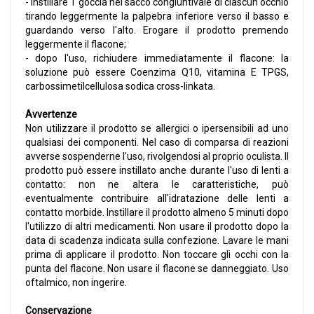
- instillare 1 goccia nel sacco congiuntivale di ciascun occhio
tirando leggermente la palpebra inferiore verso il basso e
guardando verso l'alto. Erogare il prodotto premendo
leggermente il flacone;
- dopo l'uso, richiudere immediatamente il flacone: la
soluzione può essere Coenzima Q10, vitamina E TPGS,
carbossimetilcellulosa sodica cross-linkata.
Avvertenze
Non utilizzare il prodotto se allergici o ipersensibili ad uno
qualsiasi dei componenti. Nel caso di comparsa di reazioni
avverse sospenderne l'uso, rivolgendosi al proprio oculista. Il
prodotto può essere instillato anche durante l'uso di lenti a
contatto: non ne altera le caratteristiche, può
eventualmente contribuire all'idratazione delle lenti a
contatto morbide. Instillare il prodotto almeno 5 minuti dopo
l'utilizzo di altri medicamenti. Non usare il prodotto dopo la
data di scadenza indicata sulla confezione. Lavare le mani
prima di applicare il prodotto. Non toccare gli occhi con la
punta del flacone. Non usare il flacone se danneggiato. Uso
oftalmico, non ingerire.
Conservazione