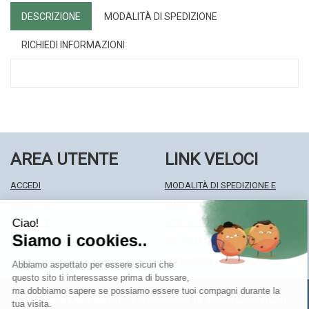
DESCRIZIONE
MODALITÀ DI SPEDIZIONE
RICHIEDI INFORMAZIONI
AREA UTENTE
LINK VELOCI
ACCEDI
MODALITÀ DI SPEDIZIONE E
REGISTRATI
RITIRO
WISHLIST
MODALITÀ DI PAGAMENTO
ISCRIZIONE ALLA NEWSLETTER
INFORMATIVA PRIVACY
CONDIZIONI DI VENDITA
Farmacia Centrale Srl
- Via Matteotti 18 22063 Cantù (CO)