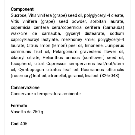
Componenti
Sucrose, Vitis vinifera (grape) seed oil, polyglyceryl-4 oleate,
Vitis vinifera (grape) seed powder, sorbitan laurate,
copernicia cerifera cera/copernicia cerifera (carnauba)
wax/cire de carnauba, glyceryl distearate, sodium
caproyl/lauroyl lactylate, mel/honey /miel, polyglyceryl-4
laurate, Citrus limon (lemon) peel oil, limonene, Juniperus
communis fruit oil, Pelargonium graveolens flower oil,
dilauryl citrate, Helianthus annuus (sunflower) seed oil,
tocopherol, citral, Cupressus sempervirens leaf/nut/stem
oil, Cymbopogon citratus leaf oil, Rosmarinus officinalis
(rosemary) leaf oil, citronellol, geraniol, linalool. (326/048)
Conservazione
Conservare a temperatura ambiente.
Formato
Vasetto da 250 g.
Cod.
405