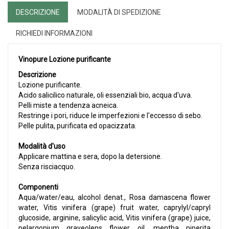
DESCRIZIONE
MODALITÀ DI SPEDIZIONE
RICHIEDI INFORMAZIONI
Vinopure Lozione purificante
Descrizione
Lozione purificante.
Acido salicilico naturale, oli essenziali bio, acqua d'uva.
Pelli miste a tendenza acneica.
Restringe i pori, riduce le imperfezioni e l'eccesso di sebo.
Pelle pulita, purificata ed opacizzata.
Modalità d'uso
Applicare mattina e sera, dopo la detersione.
Senza risciacquo.
Componenti
Aqua/water/eau, alcohol denat., Rosa damascena flower
water, Vitis vinifera (grape) fruit water, caprylyl/capryl
glucoside, arginine, salicylic acid, Vitis vinifera (grape) juice,
pelargonium graveolens flower oil, mentha piperita