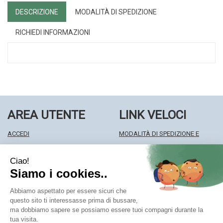
DESCRIZIONE
MODALITÀ DI SPEDIZIONE
RICHIEDI INFORMAZIONI
AREA UTENTE
LINK VELOCI
ACCEDI
MODALITÀ DI SPEDIZIONE E
REGISTRATI
RITIRO
WISHLIST
MODALITÀ DI PAGAMENTO
ISCRIZIONE ALLA NEWSLETTER
INFORMATIVA PRIVACY
CONDIZIONI DI VENDITA
Farmacia Centrale Srl
- Via Matteotti 18 22063 Cantù (CO)