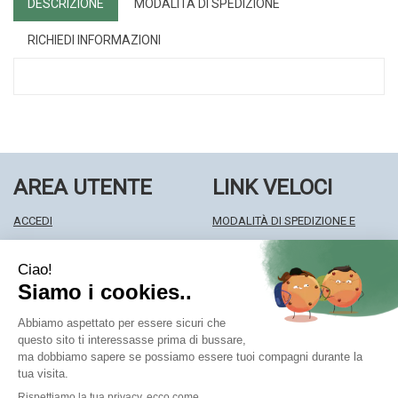
DESCRIZIONE
MODALITÀ DI SPEDIZIONE
RICHIEDI INFORMAZIONI
AREA UTENTE
LINK VELOCI
ACCEDI
MODALITÀ DI SPEDIZIONE E
REGISTRATI
RITIRO
WISHLIST
MODALITÀ DI PAGAMENTO
ISCRIZIONE ALLA NEWSLETTER
INFORMATIVA PRIVACY
CONDIZIONI DI VENDITA
Farmacia Centrale Srl
- Via Matteotti 18 22063 Cantù (CO)
mf.prenofa@gmail.com
|
Tel.: 031715128
| P.Iva: 03677790135 |