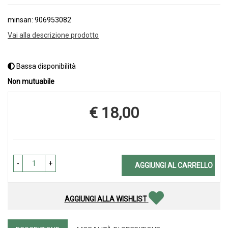
minsan: 906953082
Vai alla descrizione prodotto
Bassa disponibilità
Non mutuabile
€ 18,00
Prezzo
-
+
AGGIUNGI AL CARRELLO
AGGIUNGI ALLA WISHLIST