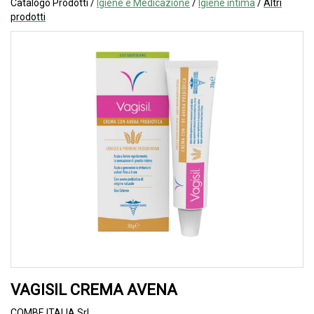
Catalogo Prodotti /
Igiene e Medicazione
/
Igiene intima
/
Altri
prodotti
VAGISIL CREMA AVENA
COMBE ITALIA Srl