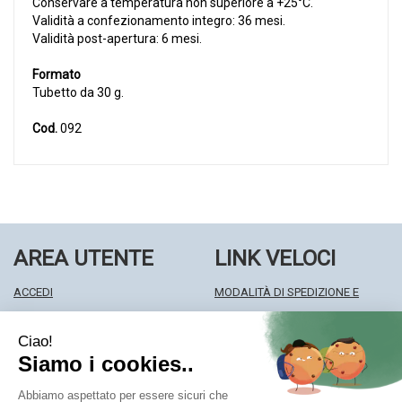
Conservare a temperatura non superiore a +25°C.
Validità a confezionamento integro: 36 mesi.
Validità post-apertura: 6 mesi.
Formato
Tubetto da 30 g.
Cod.
092
AREA UTENTE
LINK VELOCI
ACCEDI
MODALITÀ DI SPEDIZIONE E
REGISTRATI
RITIRO
WISHLIST
MODALITÀ DI PAGAMENTO
ISCRIZIONE ALLA NEWSLETTER
INFORMATIVA PRIVACY
CONDIZIONI DI VENDITA