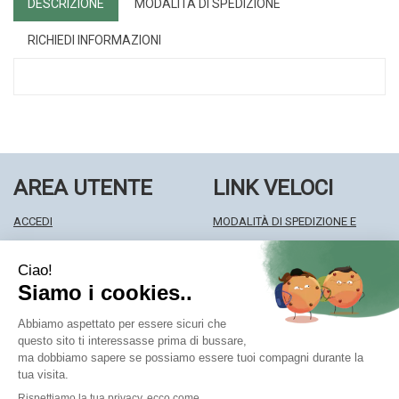
DESCRIZIONE
MODALITÀ DI SPEDIZIONE
RICHIEDI INFORMAZIONI
AREA UTENTE
LINK VELOCI
ACCEDI
MODALITÀ DI SPEDIZIONE E
REGISTRATI
RITIRO
WISHLIST
MODALITÀ DI PAGAMENTO
ISCRIZIONE ALLA NEWSLETTER
INFORMATIVA PRIVACY
CONDIZIONI DI VENDITA
Farmacia Centrale Srl
- Via Matteotti 18 22063 Cantù (CO)
mf.prenofa@gmail.com
|
Tel.: 031715128
| P.Iva: 03677790135 |