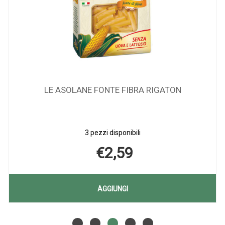
LE ASOLANE FONTE FIBRA RIGATON
3 pezzi disponibili
€2,59
AGGIUNGI LE
AGGIUNGI
ASOLANE
Aggiungi LE
Informazioni
FONTE
ASOLANE
su LE