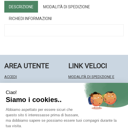
DESCRIZIONE
MODALITÀ DI SPEDIZIONE
RICHIEDI INFORMAZIONI
AREA UTENTE
LINK VELOCI
ACCEDI
MODALITÀ DI SPEDIZIONE E
REGISTRATI
RITIRO
WISHLIST
MODALITÀ DI PAGAMENTO
ISCRIZIONE ALLA NEWSLETTER
INFORMATIVA PRIVACY
CONDIZIONI DI VENDITA
Farmacia Centrale Srl
- Via Matteotti 18 22063 Cantù (CO)