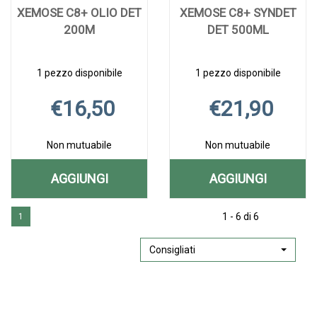
XEMOSE C8+ OLIO DET
XEMOSE C8+ SYNDET
200M
DET 500ML
1 pezzo disponibile
1 pezzo disponibile
€16,50
€21,90
Non mutuabile
Non mutuabile
AGGIUNGI
AGGIUNGI
AGGIUNGI XEMOSE
AGGIUNGI X
Aggiungi XEMOSE
Informazioni
Aggiungi XEMOS
Informazioni
C8+
C8+
1 - 6 di 6
1
C8+
su XEMOSE
C8+
su XEMOSE
OLIO
SYNDET
OLIO
C8+
SYNDET
C8+
DET
OLIO
DET
SYNDET
Consigliati
DET
DET
200M alla
DET
500ML alla
DET
200M AL
500ML AL
wishlist
200M
wishlist
500ML
CARRELLO
CARRELLO