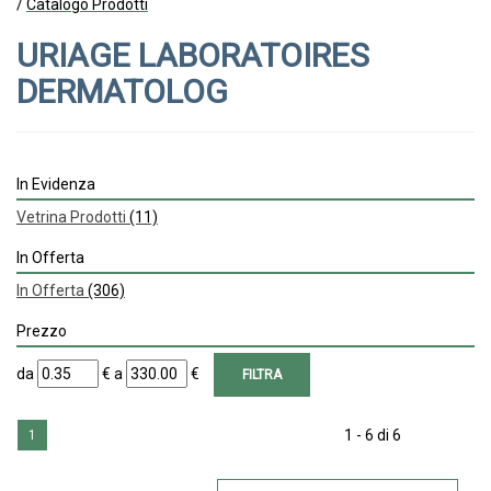
/
Catalogo Prodotti
URIAGE LABORATOIRES
DERMATOLOG
In Evidenza
Vetrina Prodotti
(11)
In Offerta
In Offerta
(306)
Prezzo
filtra
filtra
da
€
a
€
da
a
1 - 6 di 6
1