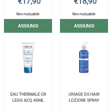
€17,90
€18,90
Non mutuabile
Non mutuabile
AGGIUNGI
AGGIUNGI
AGGIUNGI BARIEDERM
AGGIUNGI B
Aggiungi BARIEDERM
Informazioni
Aggiungi BARIE
Informazioni
CREMA
UNGUENTO
CREMA
su BARIEDERM
UNGUENTO
su BARIEDERM
75ML AL
40G AL
75ML alla
CREMA
40G alla
UNGUENTO
wishlist
75ML
wishlist
40G
CARRELLO
CARRELLO
EAU THERMALE CR
URIAGE DS HAIR
LEGG ACQ 40ML
LOZIONE SPRAY