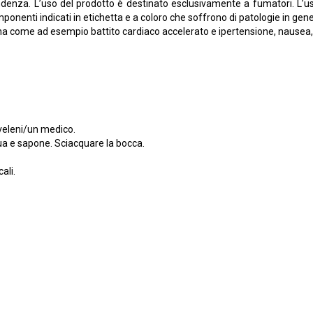
ndenza. L’uso del prodotto è destinato esclusivamente a fumatori. L’us
mponenti indicati in etichetta e a coloro che soffrono di patologie in gene
na come ad esempio battito cardiaco accelerato e ipertensione, nausea, v
veleni/un medico.
ua e sapone. Sciacquare la bocca.
ali.