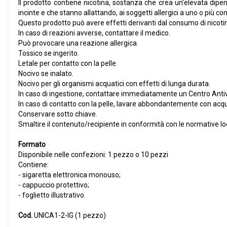
Il prodotto contiene nicotina, sostanza che crea un'elevata dipe
incinte e che stanno allattando, ai soggetti allergici a uno o più co
Questo prodotto può avere effetti derivanti dal consumo di nicoti
In caso di reazioni avverse, contattare il medico.
Può provocare una reazione allergica.
Tossico se ingerito.
Letale per contatto con la pelle.
Nocivo se inalato.
Nocivo per gli organismi acquatici con effetti di lunga durata.
In caso di ingestione, contattare immediatamente un Centro Anti
In caso di contatto con la pelle, lavare abbondantemente con acq
Conservare sotto chiave.
Smaltire il contenuto/recipiente in conformità con le normative loc
Formato
Disponibile nelle confezioni: 1 pezzo o 10 pezzi
Contiene:
- sigaretta elettronica monouso;
- cappuccio protettivo;
- foglietto illustrativo.
Cod.
UNICA1-2-IG (1 pezzo)