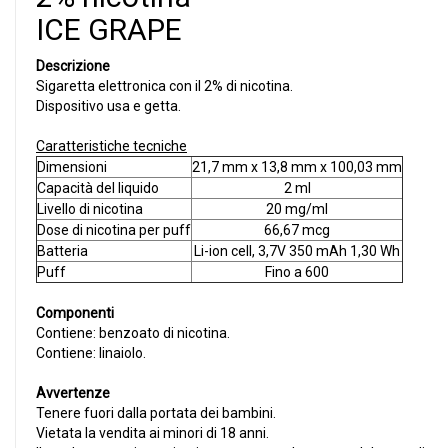
ICE GRAPE
Descrizione
Sigaretta elettronica con il 2% di nicotina.
Dispositivo usa e getta.
Caratteristiche tecniche
Dimensioni
21,7 mm x 13,8 mm x 100,03 mm
Capacità del liquido
2 ml
Livello di nicotina
20 mg/ml
Dose di nicotina per puff
66,67 mcg
Batteria
Li-ion cell, 3,7V 350 mAh 1,30 Wh
Puff
Fino a 600
Componenti
Contiene: benzoato di nicotina.
Contiene: linaiolo.
Avvertenze
Tenere fuori dalla portata dei bambini.
Vietata la vendita ai minori di 18 anni.