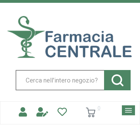
Passa
al
Farmacia
contenuto
Centrale
principale
Srl
Cerca
Prodotto
0