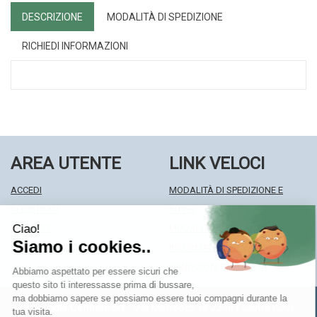
DESCRIZIONE
MODALITÀ DI SPEDIZIONE
RICHIEDI INFORMAZIONI
AREA UTENTE
LINK VELOCI
ACCEDI
MODALITÀ DI SPEDIZIONE E
REGISTRATI
RITIRO
WISHLIST
MODALITÀ DI PAGAMENTO
ISCRIZIONE ALLA NEWSLETTER
INFORMATIVA PRIVACY
CONDIZIONI DI VENDITA
Farmacia Centrale Srl
- Via Matteotti 18 22063 Cantù (CO)