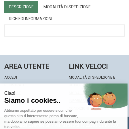
DESCRIZIONE
MODALITÀ DI SPEDIZIONE
RICHIEDI INFORMAZIONI
AREA UTENTE
LINK VELOCI
ACCEDI
MODALITÀ DI SPEDIZIONE E
REGISTRATI
RITIRO
WISHLIST
MODALITÀ DI PAGAMENTO
ISCRIZIONE ALLA NEWSLETTER
INFORMATIVA PRIVACY
CONDIZIONI DI VENDITA
Farmacia Centrale Srl
- Via Matteotti 18 22063 Cantù (CO)